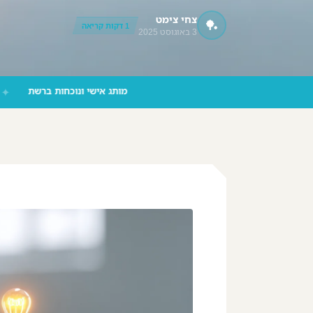
צחי צימט
🏓
‪055-9924080‬ וואטסאפ
1 דקות קריאה
3 באוגוסט 2025
מותג אישי ונוכחות בר