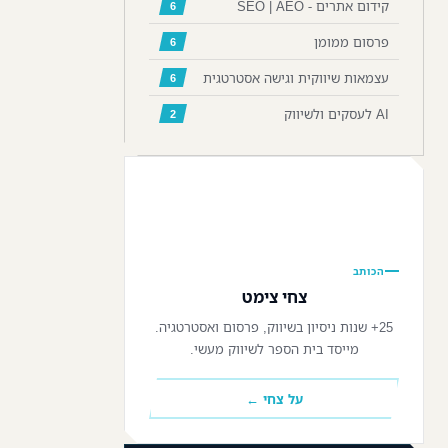
קידום אתרים - SEO | AEO
6
פרסום ממומן
6
עצמאות שיווקית וגישה אסטרטגית
6
AI לעסקים ולשיווק
2
📷
הכותב
צחי צימט
25+ שנות ניסיון בשיווק, פרסום ואסטרטגיה.
מייסד בית הספר לשיווק מעשי.
על צחי ←