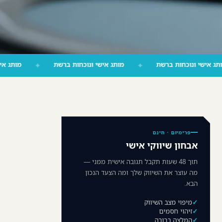
✦
מותג אישי ונוכחות ברשת
✦
מותג אישי ונוכחות ברשת
✦
פרימיום · חינם
אבחון שיווקי אישי
תוך 48 שעות תקבל תגובה אישית ממני —
מה עוצר את השיווק שלך ומה הצעד הנכון
הבא.
מיפוי מצב השיווק
זיהוי חסמים
המלצה ברורה