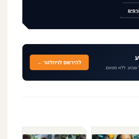
רסים
ע
להירשם לניוזלטר ←
 שבוע. ללא ספאם.