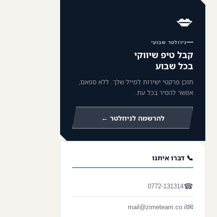
💋
ניוזלטר שבועי
קבל טיפ שיווקי
בכל שבוע
תוכן פרקטי ישירות למייל שלך. ללא ספאם,
אפשר להסיר בכל עת.
להרשמה לניוזלטר ←
📞 דברו איתנו
☎
0772-131314
✉
mail@zimeteam.co.il