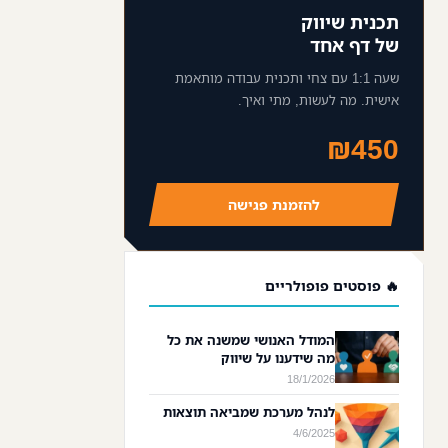
תכנית שיווק
של דף אחד
שעה 1:1 עם צחי ותכנית עבודה מותאמת
אישית. מה לעשות, מתי ואיך.
₪450
להזמנת פגישה
🔥 פוסטים פופולריים
המודל האנושי שמשנה את כל
מה שידענו על שיווק
18/1/2026
לנהל מערכת שמביאה תוצאות
4/6/2025