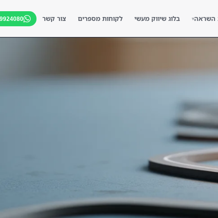
 השראה
בלוג שיווק מעשי
לקוחות מספרים
צור קשר
-9924080
▾
▾
▾
▾