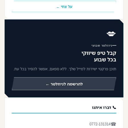
על צחי ←
💋
ניוזלטר שבועי
קבל טיפ שיווקי
בכל שבוע
תוכן פרקטי ישירות למייל שלך. ללא ספאם, אפשר להסיר בכל עת.
להרשמה לניוזלטר ←
📞 דברו איתנו
☎
0772-131314