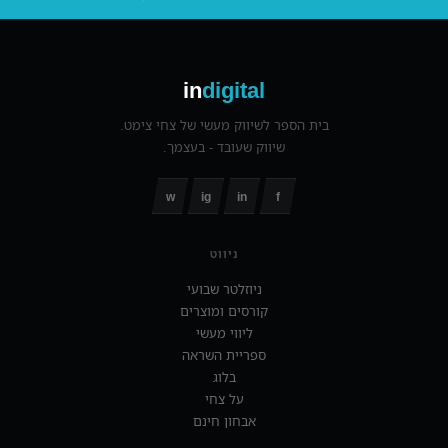
in
digital
בית הספר לשיווק מעשי של צחי צימט.
שיווק שעובד - בעצמך.
w
ig
in
f
ניווט
ניוזלטר שבועי
קורסים ומוצרים
ליווי מעשי
ספריית השראה
בלוג
על צחי
אבחון חינם