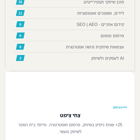
תוכן שיווקי וקופירייטינג
16
לידים, משפכים ואוטומציות
11
קידום אתרים - SEO | AEO
6
פרסום ממומן
6
עצמאות שיווקית וגישה אסטרטגית
6
AI לעסקים ולשיווק
2
📷
הכותב
צחי צימט
25+ שנות ניסיון בשיווק, פרסום ואסטרטגיה. מייסד בית הספר
לשיווק מעשי.