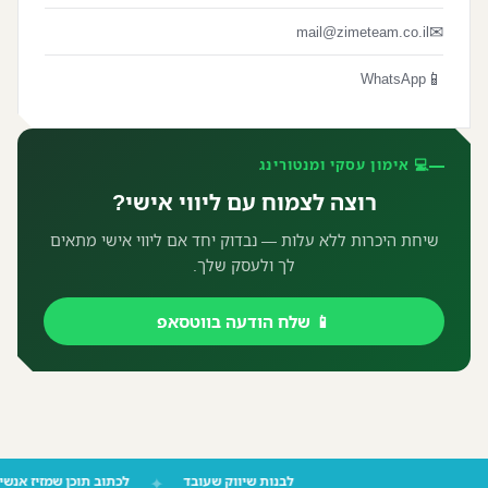
✉
mail@zimeteam.co.il
📱
WhatsApp
💻 אימון עסקי ומנטורינג
רוצה לצמוח עם ליווי אישי?
שיחת היכרות ללא עלות — נבדוק יחד אם ליווי אישי מתאים
לך ולעסק שלך.
📱 שלח הודעה בווטסאפ
לבנות שיווק שעובד
✦
לכתוב תוכן שמזיז 