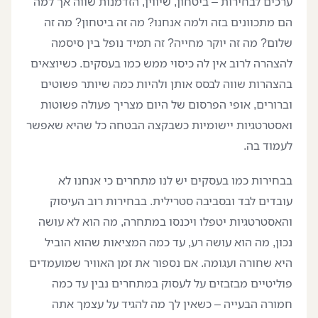
ערכים לבחירות – ביטחון, שיווין, הזדמנות שווה אך למה
הם מתכוונים בזה ולמה אנחנו? מה זה ביטחון? מה זה
שלום? מה זה יוקר מחייה? זה תמיד נופל בין סיסמה
להצהרה לרוב אין לה כיסוי ממש כמו בעסקים. כשיוצאים
בהצהרות שווה לבסס אותן ולהיות כמה שיותר פשוטים
וברורים, אופי הפרסום של היום מצריך פעולה פשוטות
ואסטרטגיות יישומיות כשבקצה הבטחה כל שהיא שאפשר
לעמוד בה.
בבחירות כמו בעסקים יש לנו מתחרים כי אנחנו לא
עובדים לבד ובסביבה סטרילית. בבחירות רוב העיסוק
והאסטרטגיות יטפלו ויכנסו במתחרה, מה הוא לא עושה
נכון, מה הוא עושה רע, עד כמה המציאות שהוא הוביל
היא שחורה ועגומה. אם נספור את זמן האוויר שמועמדים
פוליטיים מבזבזים על לעסוק במתחרים נבין עד כמה
חמורה הבעייה – כשאין לך מה להגיד על עצמך אתה