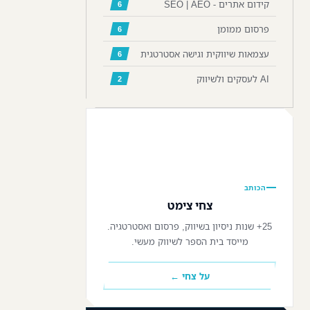
קידום אתרים - SEO | AEO
6
פרסום ממומן
6
עצמאות שיווקית וגישה אסטרטגית
6
AI לעסקים ולשיווק
2
📷
הכותב
צחי צימט
25+ שנות ניסיון בשיווק, פרסום ואסטרטגיה.
מייסד בית הספר לשיווק מעשי.
על צחי ←