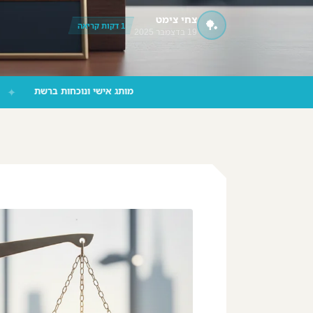
צחי צימט
🏓
‪055-9924080‬ וואטסאפ
1 דקות קריאה
19 בדצמבר 2025
מותג אישי ונוכחות ברשת