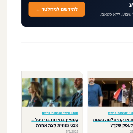
ע
להירשם לניוזלטר ←
 שבוע. ללא ספאם.
שי ונוכחות ברשת
מותג אישי ונוכחות ברשת
 או קונים?מה באמת
קמפיין בחירות בדיגיטל –
לעסק שלך?
מבט מזווית קצת אחרת
5/9/2025
2