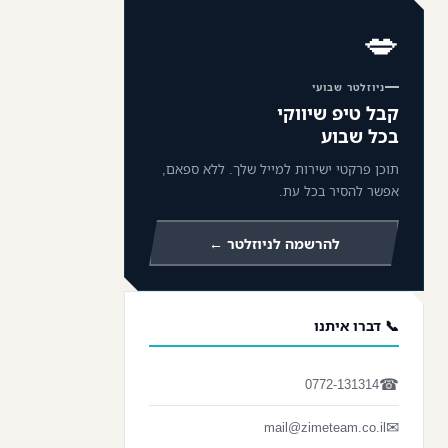
💋
ניוזלטר שבועי
קבל טיפ שיווקי
בכל שבוע
תוכן פרקטי ישירות למייל שלך. ללא ספאם,
אפשר להסיר בכל עת.
להרשמה לניוזלטר ←
📞 דברו איתנו
☎
0772-131314
✉
mail@zimeteam.co.il