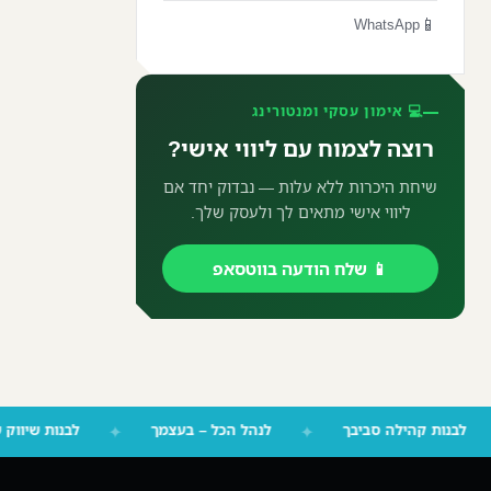
📱
WhatsApp
💻 אימון עסקי ומנטורינג
רוצה לצמוח עם ליווי אישי?
שיחת היכרות ללא עלות — נבדוק יחד אם
ליווי אישי מתאים לך ולעסק שלך.
📱 שלח הודעה בווטסאפ
✦
לבנות קהילה סביבך
✦
לנהל הכל – בעצמך
✦
לבנות 