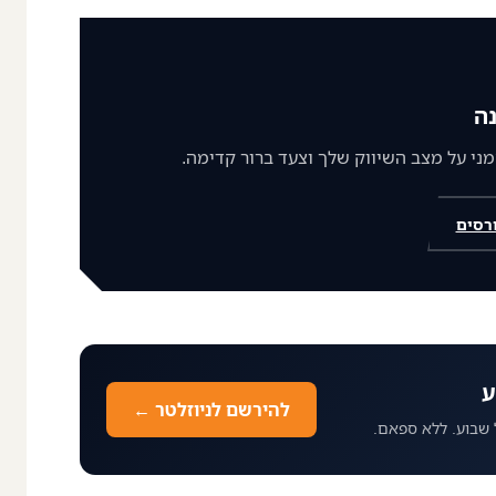
ה
רסים
ע
להירשם לניוזלטר ←
 שבוע. ללא ספאם.