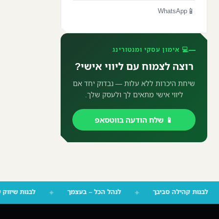
📱
WhatsApp
💻 אימון עסקי ומנטורינג
רוצה לצמוח עם ליווי אישי?
שיחת היכרות ללא עלות — נבדוק יחד אם
ליווי אישי מתאים לך ולעסק שלך.
📱 שלח הודעה בווטסאפ
ר
✦
לבנות קהילה סביבך
✦
לנהל הכל – בעצמך
✦
לבנו