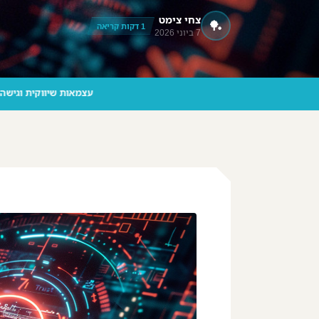
צחי צימט
🏓
‪055-9924080‬ וואטסאפ
1 דקות קריאה
7 ביוני 2026
עצמאו