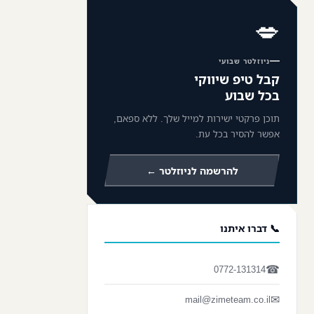
💋
ניוזלטר שבועי
קבל טיפ שיווקי
בכל שבוע
תוכן פרקטי ישירות למייל שלך. ללא ספאם,
אפשר להסיר בכל עת.
להרשמה לניוזלטר ←
📞 דברו איתנו
☎
0772-131314
✉
mail@zimeteam.co.il