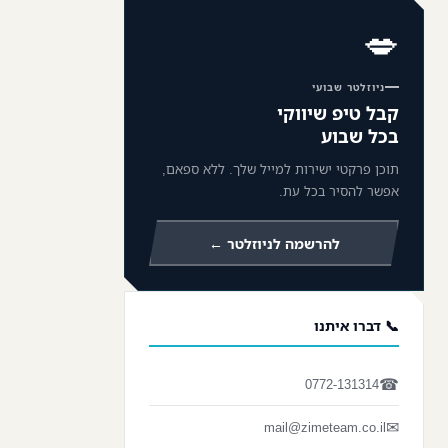
💋
ניוזלטר שבועי
קבל טיפ שיווקי
בכל שבוע
תוכן פרקטי ישירות למייל שלך. ללא ספאם,
אפשר להסיר בכל עת.
להרשמה לניוזלטר ←
📞 דברו איתנו
☎
0772-131314
✉
mail@zimeteam.co.il