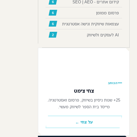
קידום אתרים - SEO | AEO
6
פרסום ממומן
6
עצמאות שיווקית וגישה אסטרטגית
6
AI לעסקים ולשיווק
2
📷
הכותב
צחי צימט
25+ שנות ניסיון בשיווק, פרסום ואסטרטגיה.
מייסד בית הספר לשיווק מעשי.
על צחי ←