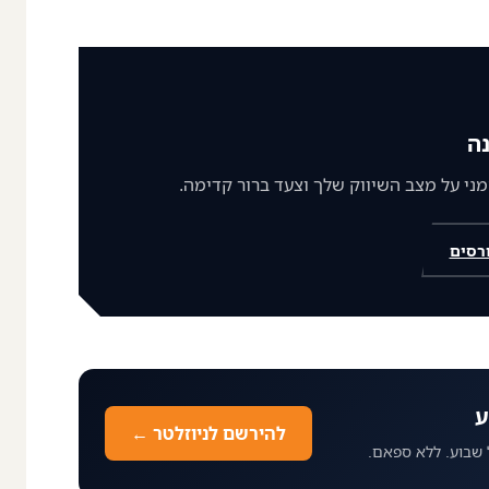
ה
רסים
ע
להירשם לניוזלטר ←
 שבוע. ללא ספאם.