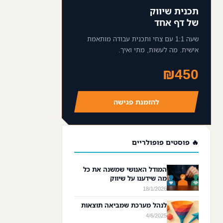
תכנית שיווק
של דף אחד
שעה 1:1 עם צחי ותכנית עבודה מותאמת
אישית. מה לעשות, מתי ואיך.
₪450
להזמנת פגישה
🔥 פוסטים פופולריים
המודל האנושי שמשנה את כל
מה שידענו על שיווק
18/1/2026
לנהל מערכת שמביאה תוצאות
4/6/2025