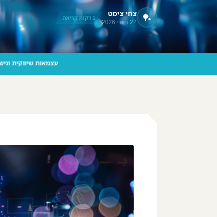
צחי צימט
🏓
‪055-9924080‬ וואטסאפ
1 דקות קריאה
22 ביוני 2026
עצמא