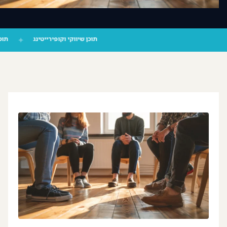
צור קשר
‪055-9924080‬ וואטסאפ
תוכן שיווקי וקופירייטינג
✦