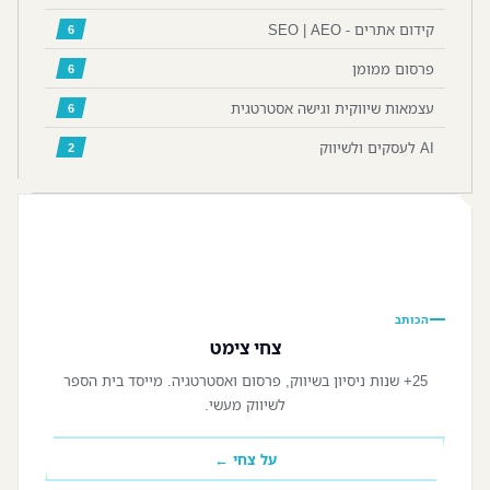
קידום אתרים - SEO | AEO
6
פרסום ממומן
6
עצמאות שיווקית וגישה אסטרטגית
6
AI לעסקים ולשיווק
2
📷
הכותב
צחי צימט
25+ שנות ניסיון בשיווק, פרסום ואסטרטגיה. מייסד בית הספר
לשיווק מעשי.
על צחי ←