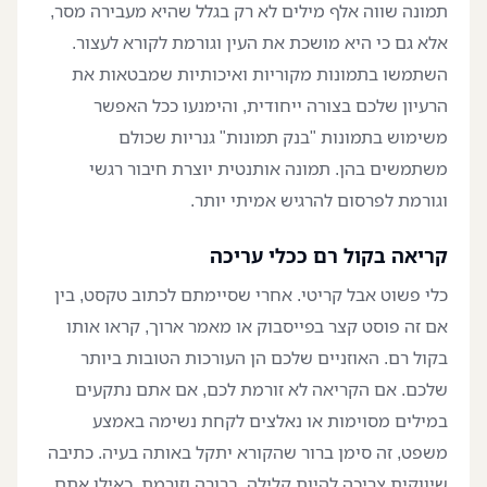
תמונה שווה אלף מילים לא רק בגלל שהיא מעבירה מסר,
אלא גם כי היא מושכת את העין וגורמת לקורא לעצור.
השתמשו בתמונות מקוריות ואיכותיות שמבטאות את
הרעיון שלכם בצורה ייחודית, והימנעו ככל האפשר
משימוש בתמונות "בנק תמונות" גנריות שכולם
משתמשים בהן. תמונה אותנטית יוצרת חיבור רגשי
וגורמת לפרסום להרגיש אמיתי יותר.
קריאה בקול רם ככלי עריכה
כלי פשוט אבל קריטי. אחרי שסיימתם לכתוב טקסט, בין
אם זה פוסט קצר בפייסבוק או מאמר ארוך, קראו אותו
בקול רם. האוזניים שלכם הן העורכות הטובות ביותר
שלכם. אם הקריאה לא זורמת לכם, אם אתם נתקעים
במילים מסוימות או נאלצים לקחת נשימה באמצע
משפט, זה סימן ברור שהקורא יתקל באותה בעיה. כתיבה
שיווקית צריכה להיות קלילה, ברורה וזורמת, כאילו אתם