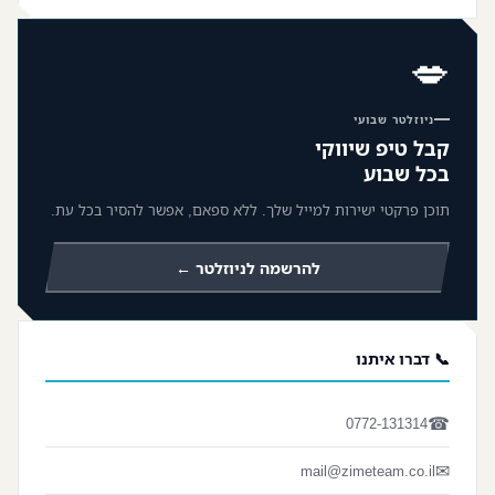
💋
ניוזלטר שבועי
קבל טיפ שיווקי
בכל שבוע
תוכן פרקטי ישירות למייל שלך. ללא ספאם, אפשר להסיר בכל עת.
להרשמה לניוזלטר ←
📞 דברו איתנו
☎
0772-131314
✉
mail@zimeteam.co.il