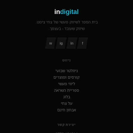
in
digital
בית הספר לשיווק מעשי של צחי צימט.
שיווק שעובד - בעצמך.
w
ig
in
f
ניווט
ניוזלטר שבועי
קורסים ומוצרים
ליווי מעשי
ספריית השראה
בלוג
על צחי
אבחון חינם
יצירת קשר