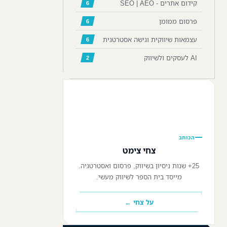
קידום אתרים - SEO | AEO
6
פרסום ממומן
6
עצמאות שיווקית וגישה אסטרטגית
6
AI לעסקים ולשיווק
2
📷
הכותב
צחי צימט
25+ שנות ניסיון בשיווק, פרסום ואסטרטגיה.
מייסד בית הספר לשיווק מעשי.
על צחי ←