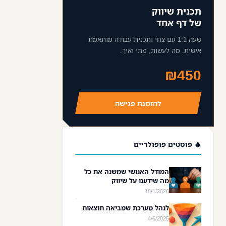
תכנית שיווק
של דף אחד
שעה 1:1 עם צחי ותכנית עבודה מותאמת
אישית. מה לעשות, מתי ואיך.
₪450
להזמנת פגישה
🔥 פוסטים פופולריים
המודל האנושי שמשנה את כל
מה שידענו על שיווק
18/1/2026
לנהל מערכת שמביאה תוצאות
4/6/2025