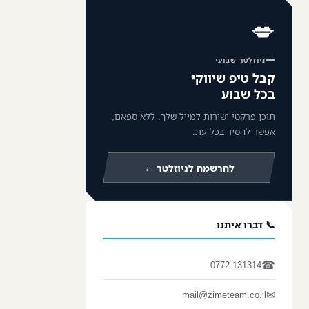
💋
ניוזלטר שבועי
קבל טיפ שיווקי
בכל שבוע
תוכן פרקטי ישירות למייל שלך. ללא ספאם,
אפשר להסיר בכל עת.
להרשמה לניוזלטר ←
📞 דברו איתנו
☎
0772-131314
✉
mail@zimeteam.co.il