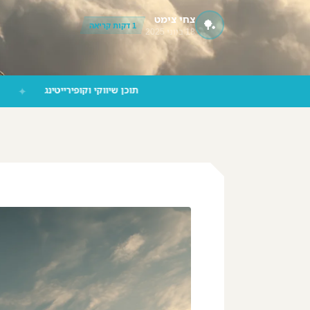
צחי צימט
🏓
‪055-9924080‬ וואטסאפ
1 דקות קריאה
18 ביוני 2025
תוכן שיווקי וקופירייטינג