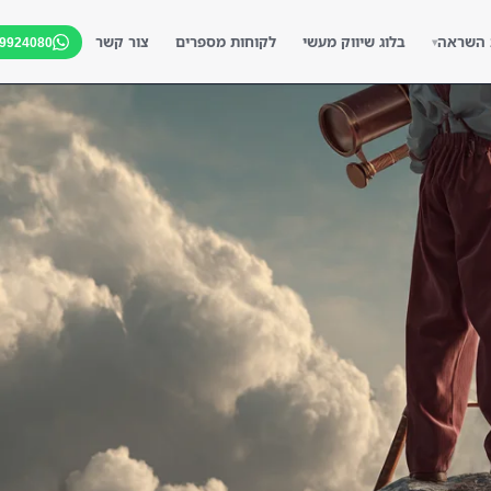
 השראה
בלוג שיווק מעשי
לקוחות מספרים
צור קשר
-9924080
▾
▾
▾
▾