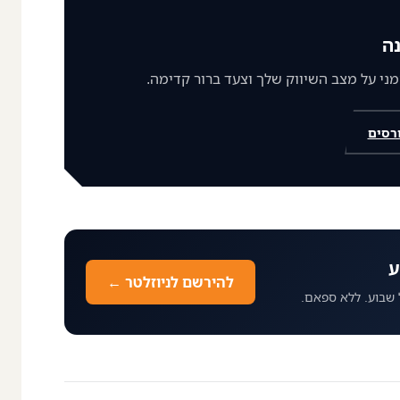
ה
רסים
ע
להירשם לניוזלטר ←
 שבוע. ללא ספאם.