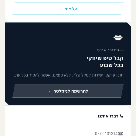
על צחי ←
💋
ניוזלטר שבועי
קבל טיפ שיווקי
בכל שבוע
תוכן פרקטי ישירות למייל שלך. ללא ספאם, אפשר להסיר בכל עת.
להרשמה לניוזלטר ←
📞 דברו איתנו
☎
0772-131314