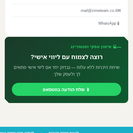
✉
mail@zimeteam.co.il
📱
WhatsApp
💻 אימון עסקי ומנטורינג
רוצה לצמוח עם ליווי אישי?
שיחת היכרות ללא עלות — נבדוק יחד אם ליווי אישי מתאים
לך ולעסק שלך.
📱 שלח הודעה בווטסאפ
לבנות שיווק שעובד
לכתוב תוכן שמזיז 