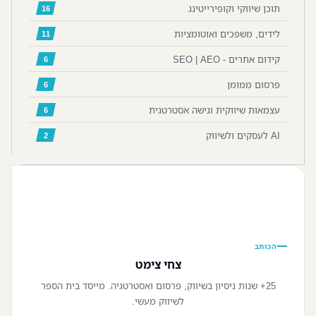
תוכן שיווקי וקופירייטינג
16
לידים, משפכים ואוטומציות
11
קידום אתרים - SEO | AEO
6
פרסום ממומן
6
עצמאות שיווקית וגישה אסטרטגית
6
AI לעסקים ולשיווק
2
📷
הכותב
צחי צימט
25+ שנות ניסיון בשיווק, פרסום ואסטרטגיה. מייסד בית הספר
לשיווק מעשי.