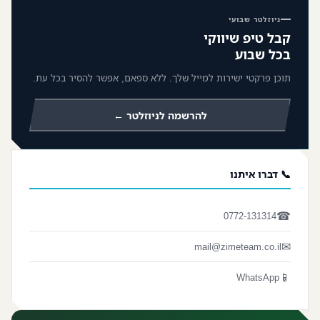
ניוזלטר שבועי
קבל טיפ שיווקי
בכל שבוע
תוכן פרקטי ישירות למייל שלך. ללא ספאם, אפשר להסיר בכל עת.
להרשמה לניוזלטר ←
📞 דברו איתנו
☎
0772-131314
✉
mail@zimeteam.co.il
📱
WhatsApp