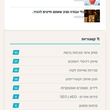
כלי עבודה מניב שאתם חייבים להכיר.
4/6/2025
📁 קטגוריות
מותג אישי ונוכחות ברשת
43
שיווק דיגיטלי לעסקים
37
מכירות ושיחות לקוח
26
תוכן שיווקי וקופירייטינג
16
לידים, משפכים ואוטומציות
11
קידום אתרים - SEO | AEO
6
פרסום ממומן
6