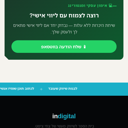
💻 אימון עסקי ומנטורינג
רוצה לצמוח עם ליווי אישי?
שיחת היכרות ללא עלות — נבדוק יחד אם ליווי אישי מתאים
לך ולעסק שלך.
📱 שלח הודעה בווטסאפ
לבנות שיווק שעובד
✦
לכתוב תוכן שמזיז 
in
digital
בית הספר לשיווק מעשי של צחי צימט.