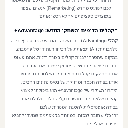
תוותרו על בניית קהל מתוך הקטלוג שלכם. זה מאפשר
לכם לטרגט מחדש (Remarketing) אנשים שצפו
במוצרים ספציפיים אך לא רכשו אותם.
הקהלים הדומים והשחקן החדש: Advantage+
קהלי Advantage+:
זהו השחקן החדש שמבוסס על בינה
מלאכותית (AI) ומאותת על הכיוון העתידי של פייסבוק.
במקום שתטרחו לבנות קהלים בצורה ידנית, אתם פשוט
נותנים לאלגוריתם של פייסבוק לעשות את העבודה.
אתם מספקים קהל בסיס איכותי, והאלגוריתם מרחיב
אותו בצורה חכמה ומדויקת על בסיס נתונים רחבים.
היתרון העיקרי של Advantage+ הוא ביכולתו למצוא
קהלים שלא הייתם חושבים עליהם לבד, ולפלח אותם
בצורה אופטימלית להשגת המטרות שלכם.
זהו כלי שחובה לנסות, במיוחד בקמפיינים שנועדו להביא
מכירות או לידים.