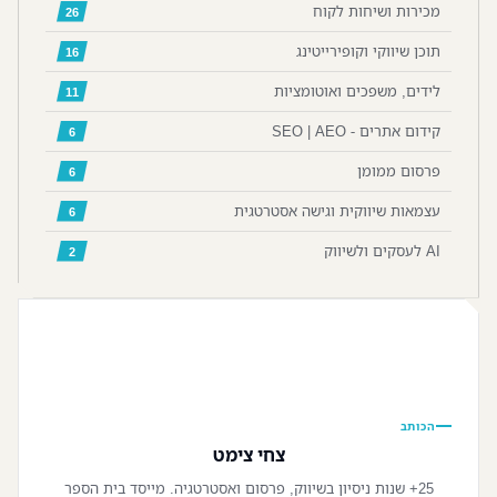
מכירות ושיחות לקוח
26
תוכן שיווקי וקופירייטינג
16
לידים, משפכים ואוטומציות
11
קידום אתרים - SEO | AEO
6
פרסום ממומן
6
עצמאות שיווקית וגישה אסטרטגית
6
AI לעסקים ולשיווק
2
📷
הכותב
צחי צימט
25+ שנות ניסיון בשיווק, פרסום ואסטרטגיה. מייסד בית הספר