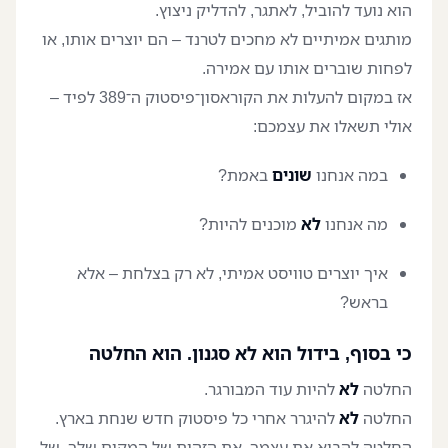
הוא נועד להוביל, לאתגר, להדליק ניצוץ.
מותגים אמיתיים לא מחכים לטרנד – הם יוצרים אותו, או
לפחות שוברים אותו עם אמירה.
אז במקום להעלות את הקוראסון־פיסטוק ה־389 לפיד –
אולי תשאלו את עצמכם:
במה אנחנו
שונים
באמת?
מה אנחנו
לא
מוכנים להיות?
איך יוצרים טוויסט אמיתי, לא רק בצלחת – אלא
בראש?
כי בסוף, בידול הוא לא סגנון. הוא החלטה
החלטה
לא
להיות עוד המבורגר.
החלטה
לא
להיגרר אחרי כל פיסטוק חדש שנחת בארץ.
החלטה להביא את עצמך, את הזהות של המקום שלך, של