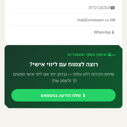
☎
0772-131314
✉
mail@zimeteam.co.il
📱
WhatsApp
💻 אימון עסקי ומנטורינג
רוצה לצמוח עם ליווי אישי?
שיחת היכרות ללא עלות — נבדוק יחד אם ליווי אישי מתאים
לך ולעסק שלך.
📱 שלח הודעה בווטסאפ