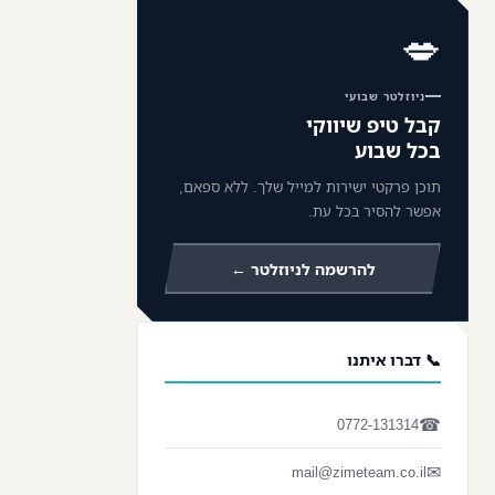
💋
ניוזלטר שבועי
קבל טיפ שיווקי
בכל שבוע
תוכן פרקטי ישירות למייל שלך. ללא ספאם,
אפשר להסיר בכל עת.
להרשמה לניוזלטר ←
📞 דברו איתנו
☎
0772-131314
✉
mail@zimeteam.co.il