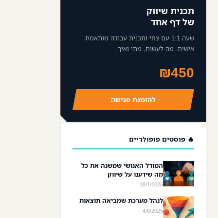
תכנית שיווק
של דף אחד
שעה 1:1 עם צחי ותכנית עבודה מותאמת
אישית. מה לעשות, מתי ואיך.
₪450
להזמנת פגישה
🔥 פוסטים פופולריים
המודל האנושי שמשנה את כל
מה שידענו על שיווק
18/1/2026
לנהל מערכת שמביאה תוצאות
4/6/2025