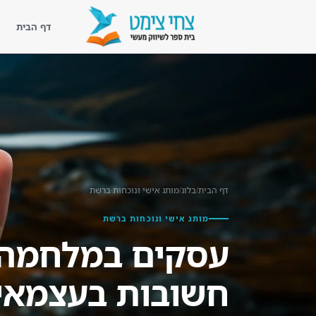
דף הבית
דף הבית
נעים להכיר
ליווי מעשי
קורסים
דף הבית
/
בלוג
/
מותג אישי ונוכחות ברשת
ספריית השראה
מותג אישי ונוכחות ברשת
עסקים במלחמה –
בלוג שיווק מעשי
לקוחות מספרים
חשובות בעצמאי (
צור קשר