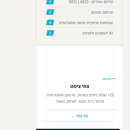
קידום אתרים - SEO | AEO
6
פרסום ממומן
6
עצמאות שיווקית וגישה אסטרטגית
6
AI לעסקים ולשיווק
2
📷
הכותב
צחי צימט
25+ שנות ניסיון בשיווק, פרסום ואסטרטגיה.
מייסד בית הספר לשיווק מעשי.
על צחי ←