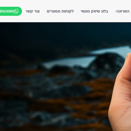
 השראה
בלוג שיווק מעשי
לקוחות מספרים
צור קשר
-9924080
▾
▾
▾
▾