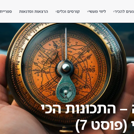
נעים להכיר
ליווי מעשי
קורסים וכלים
הרצאות וסדנאות
ספריית
▾
▾
▾
 התכונות הכי
פוסט 7)