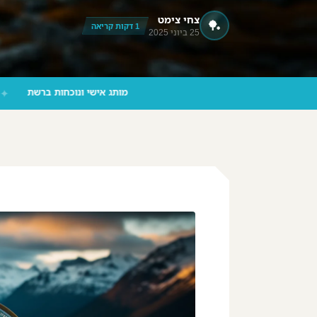
צחי צימט
🏓
‪055-9924080‬ וואטסאפ
1 דקות קריאה
25 ביוני 2025
מותג אישי ונוכחות 