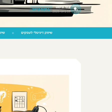
צחי צימט
🏓
‪055-9924080‬ וואטסאפ
1 דקות קריאה
18 ביוני 2025
שיווק דיגיטלי לעסקים
✦