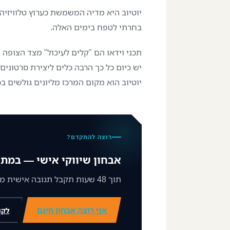
יוטיוב היא מדיה המשמשת כערוץ טלוויזיה
בחרתי לטפח בימים האלה.
תכני וידאו הם "קלים לעיכול" מצד הצופה ו
יש כיום כל כך הרבה כלים ליצירת סרטונים 
יוטיוב הוא מקום המרכז מליונים גולשים ב
רוצה להתקדם?
אבחון שיווקי אישי — במתנ
תוך 48 שעות תקבל תגובה אישית ממני על מצב השיווק שלך וצעד ברור קדימה.
אני רוצה אבחון חינם
לקו