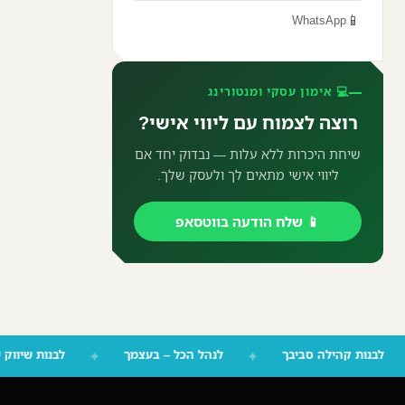
📱
WhatsApp
💻 אימון עסקי ומנטורינג
רוצה לצמוח עם ליווי אישי?
שיחת היכרות ללא עלות — נבדוק יחד אם
ליווי אישי מתאים לך ולעסק שלך.
📱 שלח הודעה בווטסאפ
✦
לבנות קהילה סביבך
✦
לנהל הכל – בעצמך
✦
לבנות 