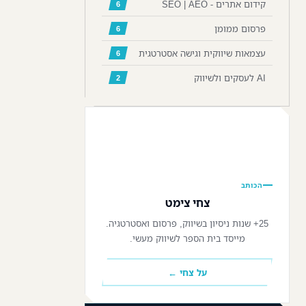
קידום אתרים - SEO | AEO
6
פרסום ממומן
6
עצמאות שיווקית וגישה אסטרטגית
6
AI לעסקים ולשיווק
2
📷
הכותב
צחי צימט
25+ שנות ניסיון בשיווק, פרסום ואסטרטגיה.
מייסד בית הספר לשיווק מעשי.
על צחי ←