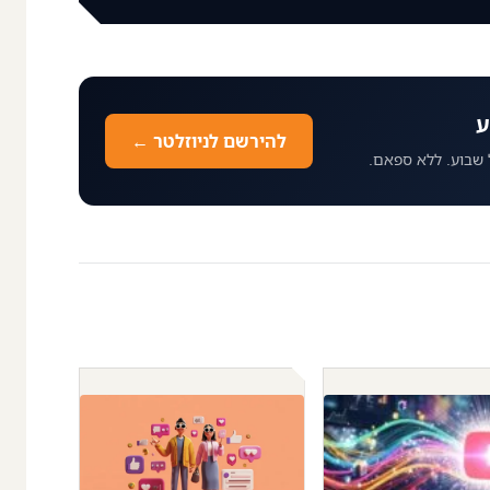
ע
להירשם לניוזלטר ←
 שבוע. ללא ספאם.