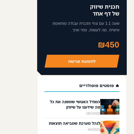
תכנית שיווק
של דף אחד
שעה 1:1 עם צחי ותכנית עבודה מותאמת
אישית. מה לעשות, מתי ואיך.
₪450
להזמנת פגישה
🔥 פוסטים פופולריים
המודל האנושי שמשנה את כל
מה שידענו על שיווק
18/1/2026
לנהל מערכת שמביאה תוצאות
4/6/2025