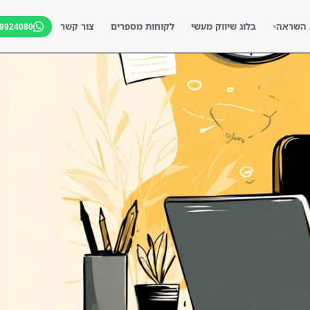
 השראה
בלוג שיווק מעשי
לקוחות מספרים
צור קשר
-9924080
▾
▾
▾
▾