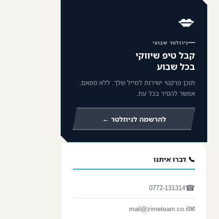
💋
ניוזלטר שבועי
קבל טיפ שיווקי
בכל שבוע
תוכן פרקטי ישירות למייל שלך. ללא ספאם,
אפשר להסיר בכל עת.
להרשמה לניוזלטר ←
📞 דברו איתנו
☎
0772-131314
✉
mail@zimeteam.co.il