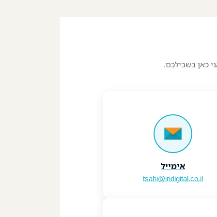
י כאן בשבילכם.
אימייל
tsahi@indigital.co.il