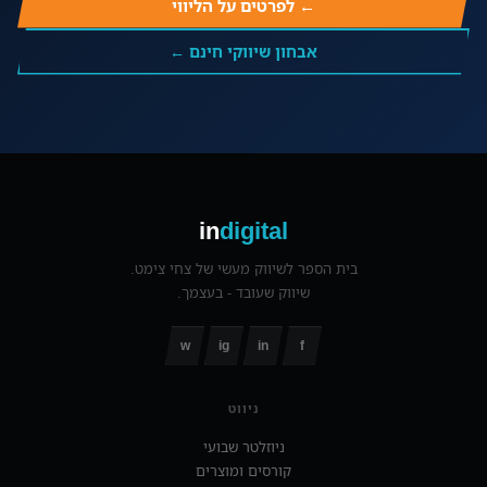
← לפרטים על הליווי
אבחון שיווקי חינם ←
in
digital
בית הספר לשיווק מעשי של צחי צימט.
שיווק שעובד - בעצמך.
w
ig
in
f
ניווט
ניוזלטר שבועי
קורסים ומוצרים