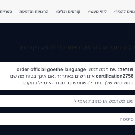
נעים להכיר
ליווי מעשי
קורסים וכלים
הרצאות וסדנאות
ספריית
▾
▾
▾
 להתחבר או להרשם לאתר כדי להגיע לקורסים
שגיאה:
שם המשתמש
order-official-goethe-language-
certification2756
אינו רשום באתר זה. אם אינך בטוח מה שם
המשתמש שלך, ניתן להשתמש בכתובת האימייל במקום.