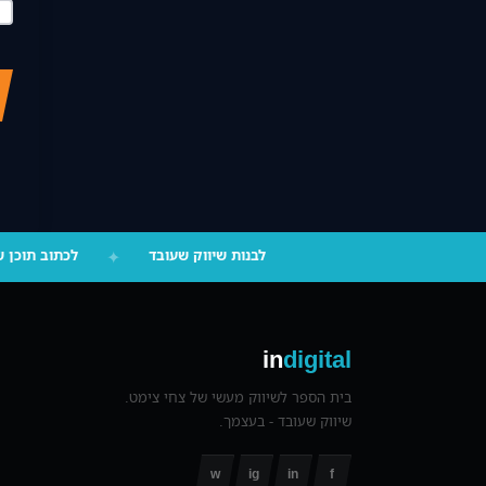
‪055-9924080‬ וואטסאפ
לבנות שיווק שעובד
✦
לכתוב תוכן 
in
digital
בית הספר לשיווק מעשי של צחי צימט.
שיווק שעובד - בעצמך.
w
ig
in
f