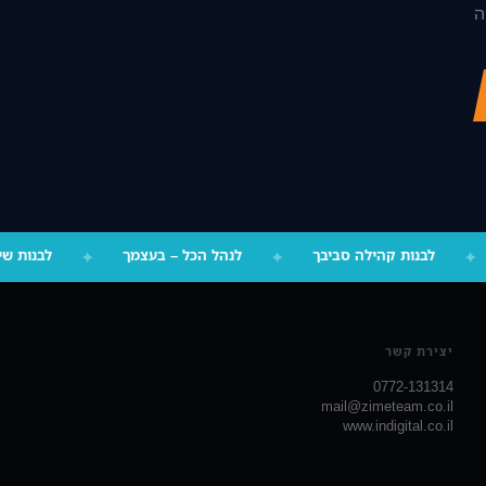
ה
✦
לבנות קהילה סביבך
✦
לנהל הכל – בעצמך
✦
לבנות ש
יצירת קשר
0772-131314
mail@zimeteam.co.il
www.indigital.co.il