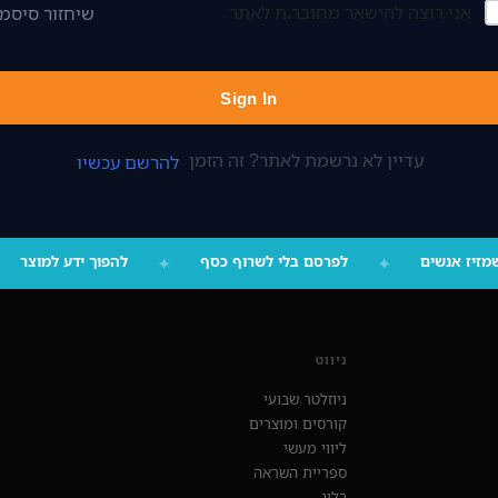
אני רוצה להישאר מחובר.ת לאתר
שיחזור סיסמ
Sign In
עדיין לא נרשמת לאתר? זה הזמן
להרשם עכשיו
שמזיז אנשים
✦
לפרסם בלי לשרוף כסף
✦
להפוך ידע למוצר
ניווט
ניוזלטר שבועי
קורסים ומוצרים
ליווי מעשי
ספריית השראה
בלוג