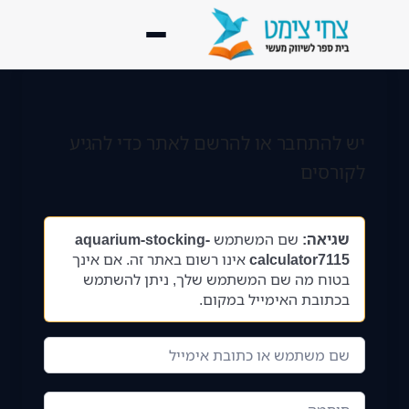
דף הבית
יש להתחבר או להרשם לאתר כדי להגיע
נעים להכיר
לקורסים
ליווי מעשי
▾
קורסים
▾
שגיאה:
שם המשתמש
aquarium-stocking-
calculator7115
אינו רשום באתר זה. אם אינך
ספריית השראה
בטוח מה שם המשתמש שלך, ניתן להשתמש
▾
בכתובת האימייל במקום.
בלוג שיווק מעשי
לקוחות מספרים