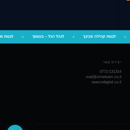
✦
לבנות קהילה סביבך
✦
לנהל הכל – בעצמך
✦
לבנות ש
יצירת קשר
0772-131314
mail@zimeteam.co.il
www.indigital.co.il