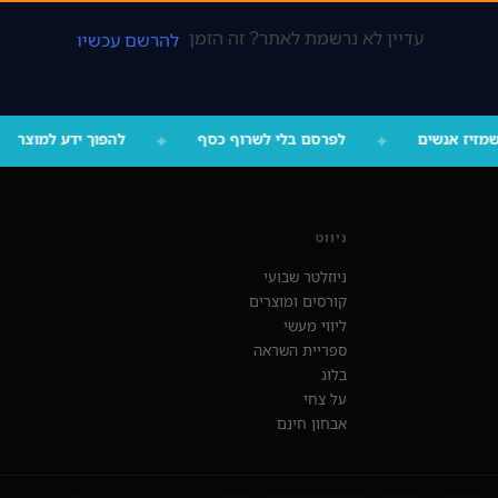
עדיין לא נרשמת לאתר? זה הזמן
להרשם עכשיו
 שמזיז אנשים
✦
לפרסם בלי לשרוף כסף
✦
להפוך ידע למוצר
ניווט
ניוזלטר שבועי
קורסים ומוצרים
ליווי מעשי
ספריית השראה
בלוג
על צחי
אבחון חינם