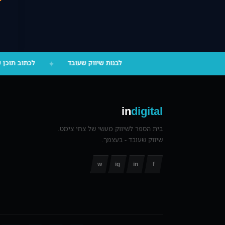
‪055-9924080‬ וואטסאפ
לבנות שיווק שעובד
✦
לכתוב תוכן
in
digital
בית הספר לשיווק מעשי של צחי צימט.
שיווק שעובד - בעצמך.
w
ig
in
f