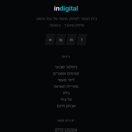
צור קשר
in
digital
‪055-9924080‬ וואטסאפ
בית הספר לשיווק מעשי של צחי צימט.
שיווק שעובד - בעצמך.
w
ig
in
f
ניווט
ניוזלטר שבועי
קורסים ומוצרים
ליווי מעשי
ספריית השראה
בלוג
על צחי
אבחון חינם
יצירת קשר
0772-131314