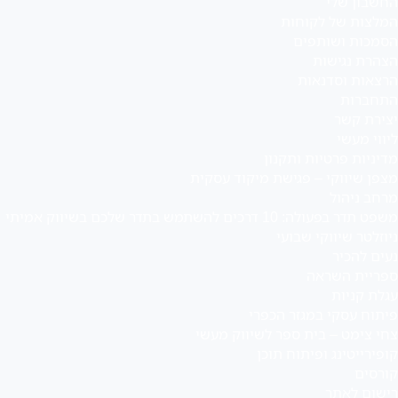
החשבון שלי
המלצות של לקוחות
הסמכות ושותפים
הצהרת נגישות
הרצאות וסדנאות
התחברות
יצירת קשר
ליווי מעשי
מדיניות פרטיות ותקנון
מצפן שיווקי – פגישת מיקוד עסקית
מרחב ניהול
משפט תדר בפעולה: 10 דרכים להשתמש בתדר שלכם בשיווק אמיתי
ניוזלטר שיווקי שבועי
נעים להכיר
ספריית השראה
עגלת קניות
פיתוח עסקי במגזר הכפרי
צחי צימט – בית ספר לשיווק מעשי
קופירייטינג ופיתוח תוכן
קורסים
רישום לאתר