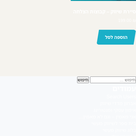
צור קשר
סיירת שיווק – קבוצות הצלחה
‪055-9924080‬ וואטסאפ
199.00
₪
הוספה לסל
יפוש:
עמודים
Search Users
אבחון מדדי שיווק
אימון עסקי ומנטורינג
אני מאמין – וגם לא מאמין…
בית ספר לשיווק מעשי
בלוג שיווק מעשי