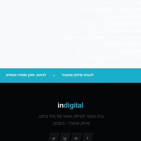
AI לעסקים ולשיווק
(2)
לידים, משפכים ואוטומציות
(11)
מדיות חברתיות
(1)
מותג אישי ונוכחות ברשת
(43)
מכירות ושיחות לקוח
(26)
עצמאות שיווקית וגישה אסטרטגית
(6)
פרסום ממומן
(6)
קידום אתרים – SEO | AEO
(6)
שיווק דיגיטלי לעסקים
(37)
תוכן שיווקי וקופירייטינג
(16)
לבנות שיווק שעובד
✦
לכתוב תוכן שמזיז אנשים
in
digital
בית הספר לשיווק מעשי של צחי צימט.
שיווק שעובד - בעצמך.
w
ig
in
f