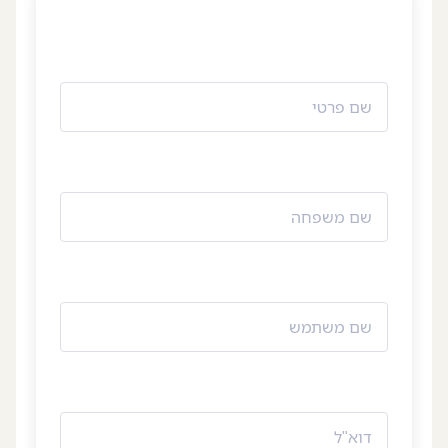
צור קשר
‪055-9924080‬ וואטסאפ
שם פרטי
שם משפחה
שם משתמש
דוא"ל