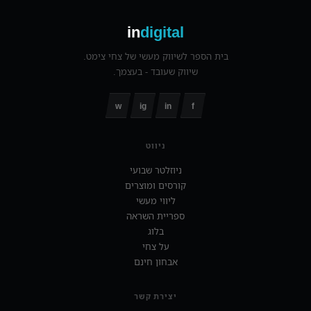
in
digital
בית הספר לשיווק מעשי של צחי צימט.
שיווק שעובד - בעצמך.
w
ig
in
f
ניווט
ניוזלטר שבועי
קורסים ומוצרים
ליווי מעשי
ספריית השראה
בלוג
על צחי
אבחון חינם
יצירת קשר