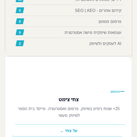
קידום אתרים - SEO | AEO
6
פרסום ממומן
6
עצמאות שיווקית וגישה אסטרטגית
6
AI לעסקים ולשיווק
2
📷
הכותב
צחי צימט
25+ שנות ניסיון בשיווק, פרסום ואסטרטגיה. מייסד בית הספר
לשיווק מעשי.
על צחי ←