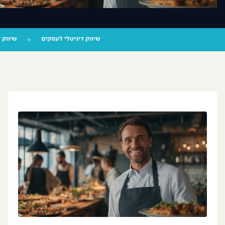
צור קשר
‪055-9924080‬ וואטסאפ
שיווק דיגיטלי לעסקים
✦