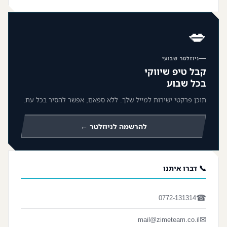
💋
ניוזלטר שבועי
קבל טיפ שיווקי
בכל שבוע
תוכן פרקטי ישירות למייל שלך. ללא ספאם, אפשר להסיר בכל עת.
להרשמה לניוזלטר ←
📞 דברו איתנו
☎
0772-131314
✉
mail@zimeteam.co.il