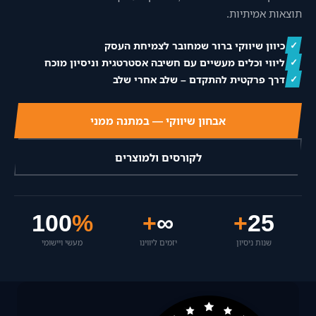
צור קשר
תוצאות אמיתיות.
‪055-9924080‬ וואטסאפ
כיוון שיווקי ברור שמחובר לצמיחת העסק
✓
ליווי וכלים מעשיים עם חשיבה אסטרטגית וניסיון מוכח
✓
דרך פרקטית להתקדם – שלב אחרי שלב
✓
אבחון שיווקי — במתנה ממני
לקורסים ולמוצרים
100
%
+
∞
+
25
שנות ניסיון
יזמים ליווינו
מעשי ויישומי