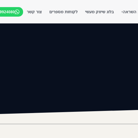
 השראה
בלוג שיווק מעשי
לקוחות מספרים
צור קשר
-9924080
▾
▾
▾
▾