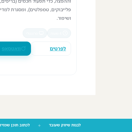
וההפצה, כלי תפעול חכמים (בריפים,
פלייבוקים, טמפלטים), ומסגרת למדי
ושיפור.
4 שעות
פרונטלי
לפרטים
וואטסאפ
לבנות שיווק שעובד
✦
לכתוב תוכן שמז