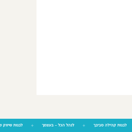
לבנות קהילה סביבך
✦
לנהל הכל – בעצמך
✦
לבנות שיוו